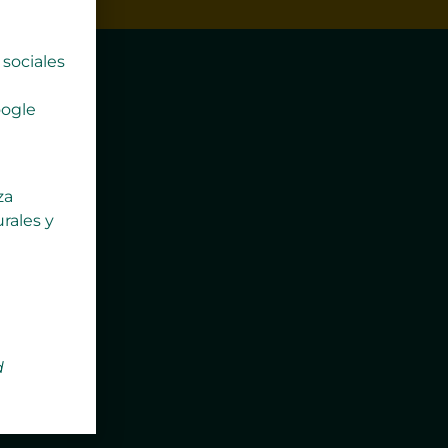
sociales
oogle
za
rales y
d