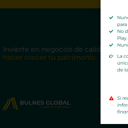
Nunc
para 
No d
Play.
Nunc
Invierte en negocios de calidad para
hacer crecer tu patrimonio.
La c
únic
de l
Si r
info
fina