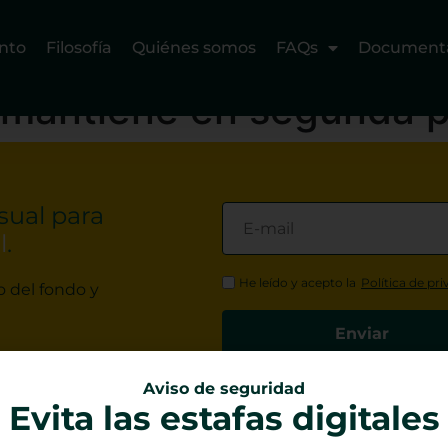
nto
Filosofía
Quiénes somos
FAQs
Document
e mantiene en segunda 
sual para
l
.
He leído y acepto la
Política de pr
o del fondo y
Aviso de seguridad
Evita las estafas digitales