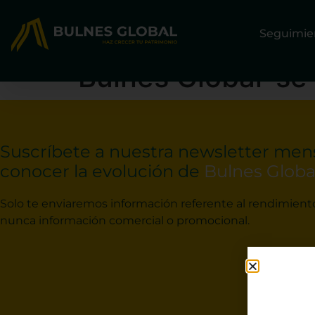
Seguimie
‘Bulnes Global’ s
Suscríbete a nuestra newsletter men
conocer la evolución de
Bulnes Globa
Solo te enviaremos información referente al rendimient
nunca información comercial o promocional.