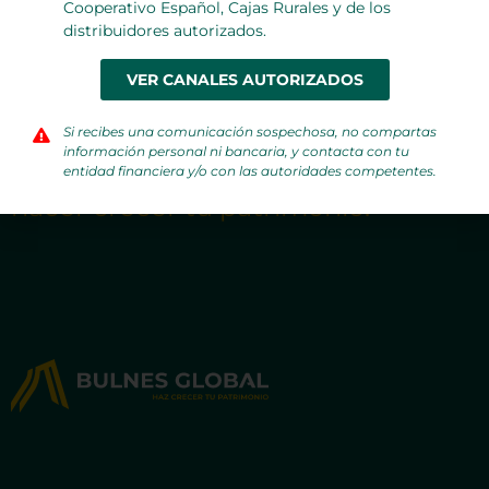
Cooperativo Español, Cajas Rurales y de los
distribuidores autorizados.
VER CANALES AUTORIZADOS
Si recibes una comunicación sospechosa, no compartas
Invierte en negocios de calidad
información personal ni bancaria, y contacta con tu
para
entidad financiera y/o con las autoridades competentes.
hacer crecer tu patrimonio.