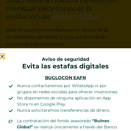
Suscríbete a nuestra newsletter
mensual para conocer la
evolución de
Bulnes Global
.
Solo te enviaremos información referente al
rendimiento del fondo y nunca información
comercial o promocional.
Aviso de seguridad
Evita las estafas digitales
BUGLOCON EAFN
He leído y acepto la
Política de privacidad
Nunca contactaremos por WhatsApp ni por
grupos en redes sociales para ofrecer inversiones.
No disponemos de ninguna aplicación en App
Store ni en Google Play.
Nunca solicitaremos transferencias de dinero.
La contratación del fondo asesorado
“Bulnes
Global”
se realiza únicamente a través del Banco