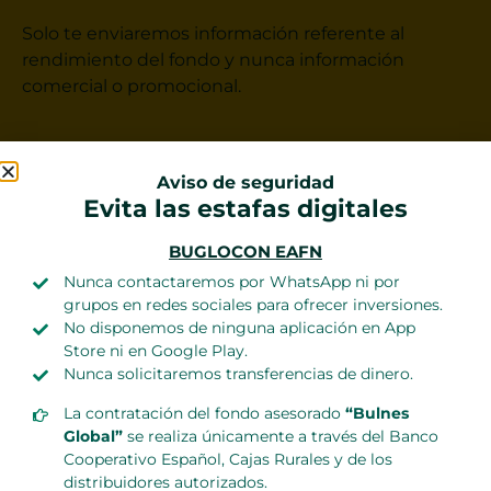
Solo te enviaremos información referente al
rendimiento del fondo y nunca información
comercial o promocional.
Aviso de seguridad
Evita las estafas digitales
He leído y acepto la
Política de privacidad
BUGLOCON EAFN
Nunca contactaremos por WhatsApp ni por
grupos en redes sociales para ofrecer inversiones.
No disponemos de ninguna aplicación en App
Store ni en Google Play.
Nunca solicitaremos transferencias de dinero.
La contratación del fondo asesorado
“Bulnes
Global”
se realiza únicamente a través del Banco
Cooperativo Español, Cajas Rurales y de los
distribuidores autorizados.