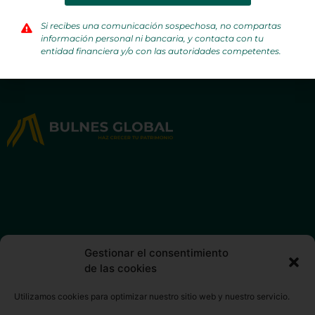
hacer crecer tu patrimonio.
Si recibes una comunicación sospechosa, no compartas
información personal ni bancaria, y contacta con tu
entidad financiera y/o con las autoridades competentes.
info@bulnesglobal.com
Gestionar el consentimiento
de las cookies
© 2026 BUGLOCON, EAFN, S.L. Todos los derechos
reservados
Utilizamos cookies para optimizar nuestro sitio web y nuestro servicio.
Aviso legal
Política de privacidad
Uso de cookies